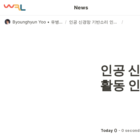
Awards and Honors
News
Byounghyun Yoo • 유병현
/
인공 신경망 기반소리 인식을 통한 인간 활동 인식
/
인공 신
활동 
0
Today
-
0 second