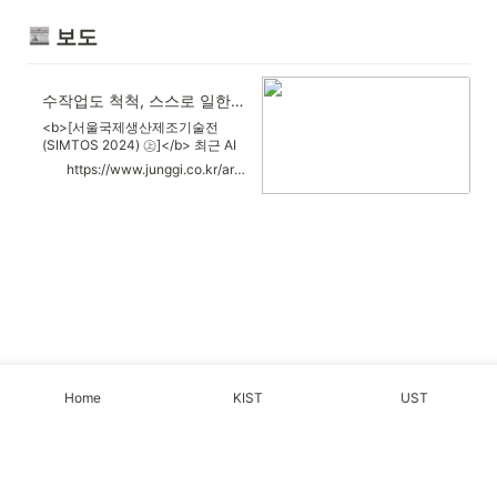
 보도
수작업도 척척, 스스로 일한다…국내기술 로봇
<b>[서울국제생산제조기술전
(SIMTOS 2024) ㊤]</b> 최근 AI
에 대한 높은 관심이 제조업으로까
https://www.junggi.co.kr/article/articleView.html?no=32041
지 확대되고 있다. 이를 증명하듯
이번 전시회는 1300개 업체가
6170개 부스를 열어 역대 최대 규
모를 자랑했다. 특히 최근 생산·제
조 기술 업계가 주목하고 있는 지능
형 로봇인 협동 로봇을 소개한 ‘로
봇 및 디지털 제조 기술 특별전’은
하나의 전시장을 꽉 채웠을 정도로
국내외 기업이 부스를 열고 다양한
형태의 로봇 기술을 소개했다.
Home
KIST
UST