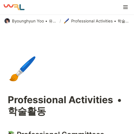
Byounghyun Yoo • 유병현
/
Professional Activities • 학술활동
🖌️
Professional Activities  •  
학술활동